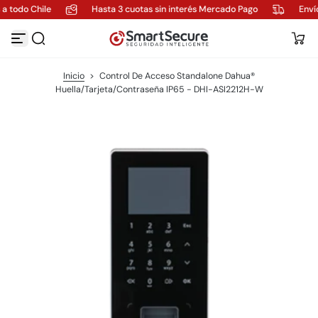
a todo Chile
Hasta 3 cuotas sin interés Mercado Pago
Envío
S
a
l
t
a
Inicio
>
Control De Acceso Standalone Dahua®
r
Huella/Tarjeta/Contraseña IP65 - DHI-ASI2212H-W
a
l
c
o
n
t
e
n
i
d
o