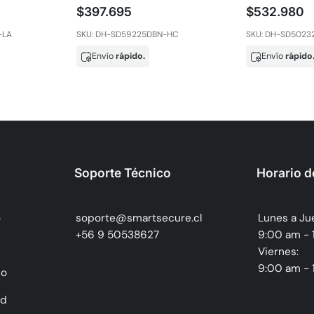
$397.695
$532.980
-LA
SKU: DH-SD59225DBN-HC
SKU: DH-SD5023
Envío
rápido.
Envío
rápido
Soporte Técnico
Horario d
o
soporte@smartsecure.cl
Lunes a Ju
+56 9 50538627
9:00 am -
Viernes:
9:00 am -
so
ad