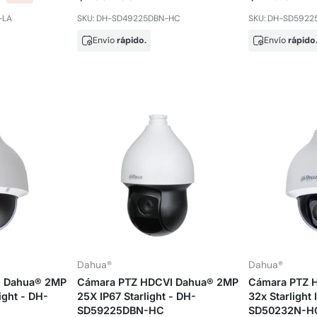
-LA
SKU: DH-SD49225DBN-HC
SKU: DH-SD5922
Envío
rápido.
Envío
rápido
Dahua®
Dahua®
I Dahua® 2MP
Cámara PTZ HDCVI Dahua® 2MP
Cámara PTZ 
ight - DH-
25X IP67 Starlight - DH-
32x Starlight 
SD59225DBN-HC
SD50232N-H