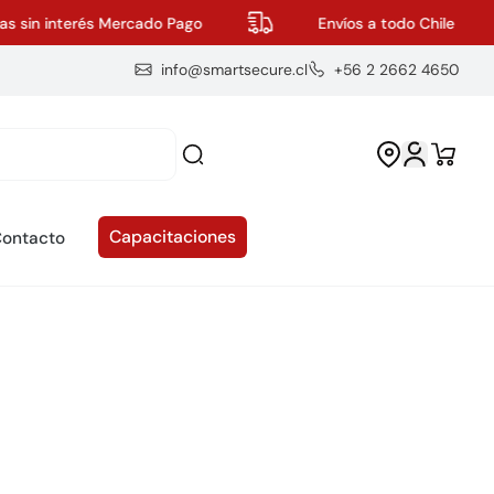
s sin interés Mercado Pago
Envíos a todo Chile
info@smartsecure.cl
+56 2 2662 4650
Capacitaciones
ontacto