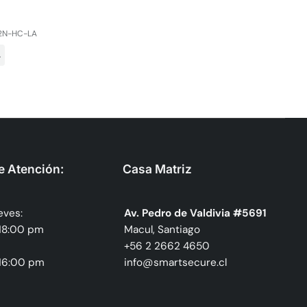
2N-HC-LA
.
e Atención:
Casa Matriz
eves:
Av. Pedro de Valdivia #5691
 18:00 pm
Macul, Santiago
+56 2 2662 4650
 16:00 pm
info@smartsecure.cl