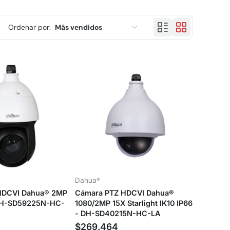
Ordenar por:
Más vendidos
Características
Más relevantes
Más vendidos
Alfabéticamente, A-Z
Alfabéticamente, Z-A
Precio, menor a mayor
Dahua®
Precio, mayor a menor
HDCVI Dahua® 2MP
Cámara PTZ HDCVI Dahua®
Fecha: antiguo(a) a reciente
 DH-SD59225N-HC-
1080/2MP 15X Starlight IK10 IP66
- DH-SD40215N-HC-LA
Fecha: reciente a antiguo(a)
$269.464