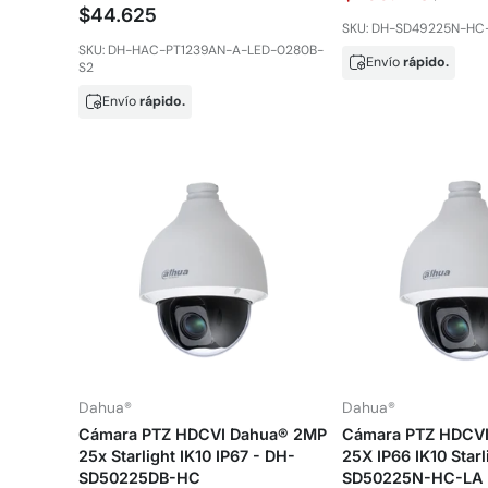
$44.625
SKU: DH-SD49225N-HC
SKU: DH-HAC-PT1239AN-A-LED-0280B-
Envío
rápido.
S2
Envío
rápido.
Dahua®
Dahua®
Cámara PTZ HDCVI Dahua® 2MP
Cámara PTZ HDCV
25x Starlight IK10 IP67 - DH-
25X IP66 IK10 Starl
SD50225DB-HC
SD50225N-HC-LA