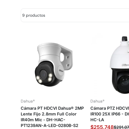
9 productos
Dahua®
Dahua®
Cámara PT HDCVI Dahua® 2MP
Cámara PTZ HDCV
Lente Fijo 2.8mm Full Color
IR100 25X IP66 -
IR40m Mic - DH-HAC-
HC-LA
PT1239AN-A-LED-0280B-S2
$255.748
$291.0