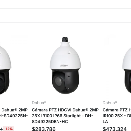
Dahua®
Dahua®
I Dahua® 2MP
Cámara PTZ HDCVI Dahua® 2MP
Cámara PTZ 
 DH-SD49225N-
25X IR100 IP66 Starlight - DH-
IR100 25X -
SD49225DBN-HC
LA
$283.786
$473.324
74
-12%