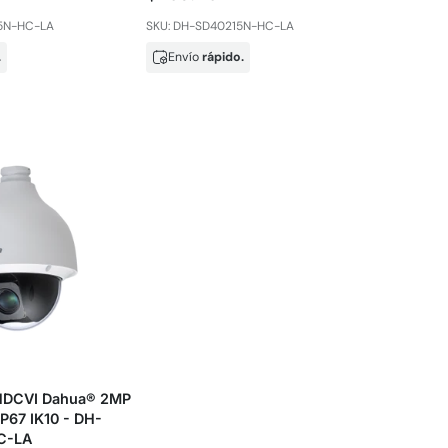
5N-HC-LA
SKU: DH-SD40215N-HC-LA
.
Envío
rápido.
HDCVI Dahua® 2MP
IP67 IK10 - DH-
C-LA