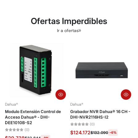
Ofertas Imperdibles
Ir a ofertas
Dahua®
Dahua®
D
Modulo Extensión Control de
Grabador NVR Dahua® 16 CH -
Acceso Dahua® - DHI-
DHI-NVR2116HS-I2
C
DEE1010B-S2
V
(0)
(0)
$124.172
$132.090
-6%
-9%