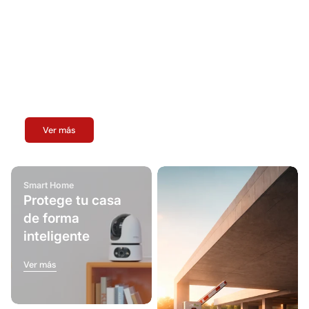
Cobertura total, sin puntos ciegos
Descubre nuestras
Cámaras PT
Ver más
Smart Home
Protege tu casa
de forma
inteligente
Ver más
Ver más