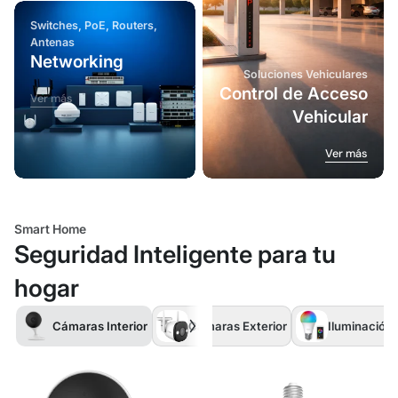
Switches, PoE, Routers,
Antenas
Networking
Soluciones Vehiculares
Control de Acceso
Ver más
Vehicular
Ver más
Ver más
Ver más
Smart Home
Seguridad Inteligente para tu
hogar
Cámaras Interior
Cámaras Exterior
Iluminación