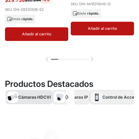
$29.738
$32.844
SKU: DHI-NVR2116HS-I2
SKU: DHI-DEE1010B-S2
Envío
rápido.
S
Envío
rápido.
Añadir al carrito
Añadir al carrito
Productos Destacados
Cámaras HDCVI
Cámaras IP
Control de Acceso