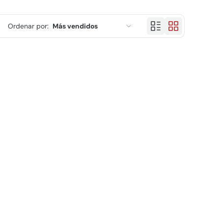
Ordenar por:
Más vendidos
Características
Más relevantes
Más vendidos
Alfabéticamente, A-Z
Alfabéticamente, Z-A
Precio, menor a mayor
Precio, mayor a menor
Fecha: antiguo(a) a reciente
Fecha: reciente a antiguo(a)