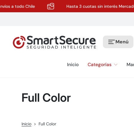
íos a todo Chile
Hasta 3 cuotas sin interés Mercado 
S
a
l
t
a
Menú
r
a
l
c
Inicio
Categorías
Ma
o
n
t
e
Full Color
n
i
d
o
Inicio
>
Full Color