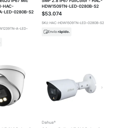
ed20 IP67 Mic
5MP 2.8 IP67 FullColor - HAC-
DH-HAC-
HDW1509TN-LED-0280B-S2
A-LED-0280B-S2
$53.074
SKU: HAC-HDW1509TN-LED-0280B-S2
FW1239TN-A-LED-
Envío
rápido.
.
Dahua®