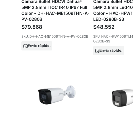
Cámara Bullet HDCVI Dahua®
Cámara Bullet HD
5MP 2.8mm TIOC IR40 IP67 Full
5MP 2.8mm Led40 I
Color - DH-HAC-ME1509THN-A-
Color - HAC-HFW
PV-0280B
LED-0280B-S3
$79.868
$48.552
SKU: DH-HAC-ME1509THN-A-PV-0280B
SKU: HAC-HFW1509TLM
0280B-S3
Envío
rápido.
Envío
rápido.