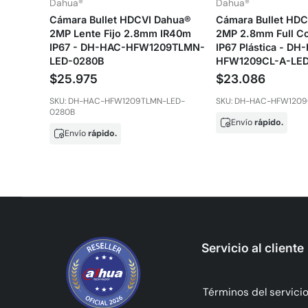
Dahua®
Dahua®
Cámara Bullet HDCVI Dahua®
Cámara Bullet HD
2MP Lente Fijo 2.8mm IR40m
2MP 2.8mm Full Co
IP67 - DH-HAC-HFW1209TLMN-
IP67 Plástica - DH
LED-0280B
HFW1209CL-A-LE
$25.975
$23.086
SKU: DH-HAC-HFW1209TLMN-LED-
SKU: DH-HAC-HFW1209
0280B
Envío
rápido.
Envío
rápido.
Servicio al cliente
Términos del servici