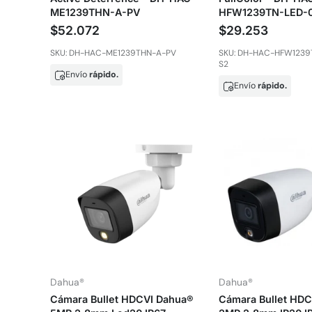
ME1239THN-A-PV
HFW1239TN-LED-
$52.072
$29.253
SKU: DH-HAC-ME1239THN-A-PV
SKU: DH-HAC-HFW1239
S2
Envío
rápido.
Envío
rápido.
Dahua®
Dahua®
Cámara Bullet HDCVI Dahua®
Cámara Bullet HD