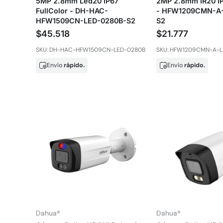
5MP 2.8mm Led20 IP67
2MP 2.8mm IR20 IP
FullColor - DH-HAC-
- HFW1209CMN-A
HFW1509CN-LED-0280B-S2
S2
$45.518
$21.777
SKU: DH-HAC-HFW1509CN-LED-0280B
SKU: HFW1209CMN-A-
Envío
rápido.
Envío
rápido.
Dahua®
Dahua®