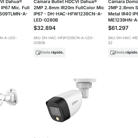
CVI Dahua®
Cámara Bullet HDCVI Dahua®
Cámara Domo
P67 Mic. Full
2MP 2.8mm IR20m FullColor Mic
2MP 2.8mm Sm
1509TLMN-A-
IP67 - DH-HAC-HFW1239CN-A-
Metal IR40 I
LED-0280B
ME1239HN-A
$32.894
$61.297
N-A-LED-
SKU: DH-HAC-HFW1239CN-A-LED-
SKU: DH-HAC-M
0280B
S2
Envío
rápido.
Envío
rápido