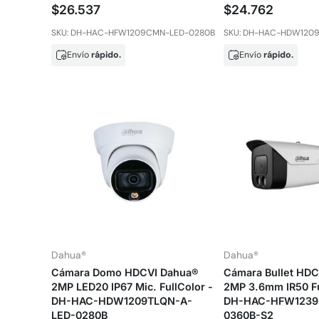
$26.537
$24.762
SKU: DH-HAC-HFW1209CMN-LED-0280B
SKU: DH-HAC-HDW120
Envío
rápido.
Envío
rápido.
Dahua®
Dahua®
Cámara Domo HDCVI Dahua®
Cámara Bullet HD
2MP LED20 IP67 Mic. FullColor -
2MP 3.6mm IR50 Fu
DH-HAC-HDW1209TLQN-A-
DH-HAC-HFW1239
LED-0280B
0360B-S2