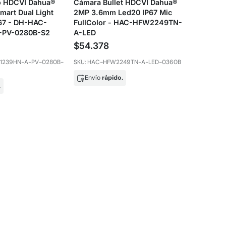
 HDCVI Dahua®
Cámara Bullet HDCVI Dahua®
art Dual Light
2MP 3.6mm Led20 IP67 Mic
P67 - DH-HAC-
FullColor - HAC-HFW2249TN-
-PV-0280B-S2
A-LED
$54.378
E1239HN-A-PV-0280B-
SKU: HAC-HFW2249TN-A-LED-0360B
Envío
rápido.
.