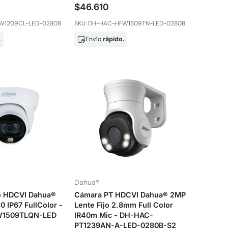
$46.610
FW1209CL-LED-0280B
SKU: DH-HAC-HFW1509TN-LED-0280B
.
Envío
rápido.
Dahua®
 HDCVI Dahua®
Cámara PT HDCVI Dahua® 2MP
 IP67 FullColor -
Lente Fijo 2.8mm Full Color
1509TLQN-LED
IR40m Mic - DH-HAC-
PT1239AN-A-LED-0280B-S2