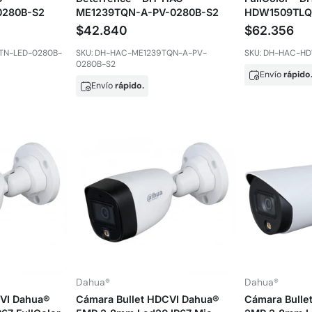
0280B-S2
ME1239TQN-A-PV-0280B-S2
HDW1509TLQ
$42.840
$62.356
TN-LED-0280B-
SKU: DH-HAC-ME1239TQN-A-PV-
SKU: DH-HAC-H
0280B-S2
Envío
rápido
Envío
rápido.
Dahua®
Dahua®
CVI Dahua®
Cámara Bullet HDCVI Dahua®
Cámara Bulle