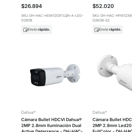
$26.894
$52.020
SKU: DH-HAC-HDW1209TLQN-A-LED-
SKU: DH-HAC-HFW123
0280B
0360B-S2
Envío
rápido.
Envío
rápido.
Dahua®
Dahua®
Cámara Bullet HDCVI Dahua®
Cámara Bullet HD
2MP 2.8mm Iluminación Dual
2MP 2.8mm Led20 
Active Deterrence - DH-HAC-
FullColor - DH-HA