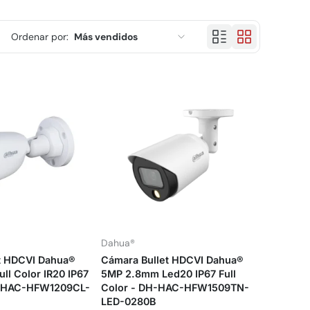
Ordenar por:
Más vendidos
Características
Más relevantes
Más vendidos
Alfabéticamente, A-Z
Alfabéticamente, Z-A
Precio, menor a mayor
Dahua®
Precio, mayor a menor
t HDCVI Dahua®
Cámara Bullet HDCVI Dahua®
Fecha: antiguo(a) a reciente
ll Color IR20 IP67
5MP 2.8mm Led20 IP67 Full
DH-HAC-HFW1209CL-
Color - DH-HAC-HFW1509TN-
LED-0280B
Fecha: reciente a antiguo(a)