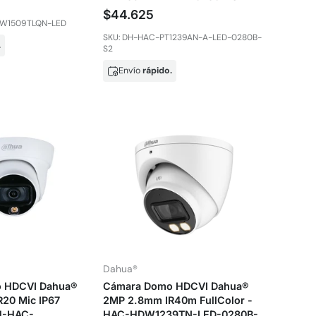
$44.625
DW1509TLQN-LED
SKU: DH-HAC-PT1239AN-A-LED-0280B-
.
S2
Envío
rápido.
Dahua®
 HDCVI Dahua®
Cámara Domo HDCVI Dahua®
20 Mic IP67
2MP 2.8mm IR40m FullColor -
DH-HAC-
HAC-HDW1239TN-LED-0280B-