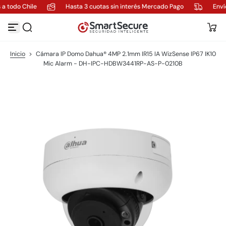
a todo Chile
Hasta 3 cuotas sin interés Mercado Pago
Envío
S
a
l
t
a
Inicio
>
Cámara IP Domo Dahua® 4MP 2.1mm IR15 IA WizSense IP67 IK10
r
Mic Alarm - DH-IPC-HDBW3441RP-AS-P-0210B
a
l
c
o
n
t
e
n
i
d
o