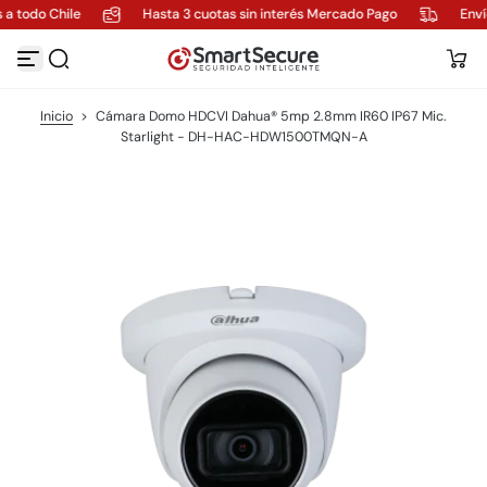
 a todo Chile
Hasta 3 cuotas sin interés Mercado Pago
Enví
S
a
l
t
a
Inicio
>
Cámara Domo HDCVI Dahua® 5mp 2.8mm IR60 IP67 Mic.
r
Starlight - DH-HAC-HDW1500TMQN-A
a
l
c
o
n
t
e
n
i
d
o